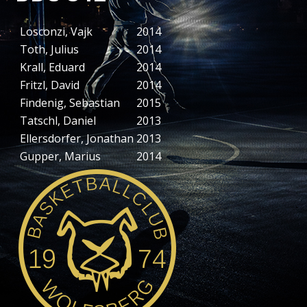
Losconzi, Vajk
2014
Toth, Julius
2014
Krall, Eduard
2014
Fritzl, David
2014
Findenig, Sebastian
2015
Tatschl, Daniel
2013
Ellersdorfer, Jonathan
2013
Gupper, Marius
2014