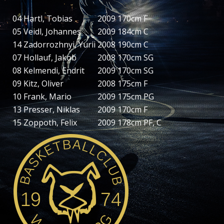
04
Hartl, Tobias
2009
170cm
F
05
Veidl, Johannes
2009
184cm
C
14
Zadorrozhnyi, Yurii
2008
190cm
C
07
Hollauf, Jakob
2008
170cm
SG
08
Kelmendi, Endrit
2009
170cm
SG
09
Kitz, Oliver
2008
175cm
F
10
Frank, Mario
2009
175cm
PG
13
Presser, Niklas
2009
170cm
F
15
Zoppoth, Felix
2009
178cm
PF, C