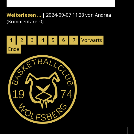
BBCler:innen
Weiterlesen …
|
2024-09-07 11:28
von Andrea
schwitzen
(Kommentare: 0)
in
Gnas
1
2
3
4
5
6
7
Vorwärts
Ende