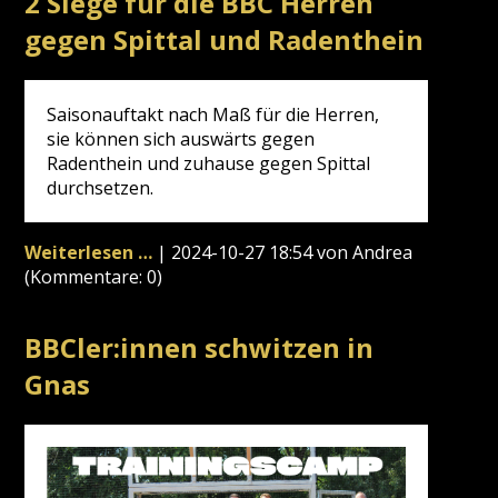
2 Siege für die BBC Herren
U14
Team
gegen Spittal und Radenthein
Saisonauftakt nach Maß für die Herren,
sie können sich auswärts gegen
Radenthein und zuhause gegen Spittal
durchsetzen.
2
Weiterlesen …
|
2024-10-27 18:54
von Andrea
Siege
(Kommentare: 0)
für
die
BBCler:innen schwitzen in
BBC
Herren
Gnas
gegen
Spittal
und
Radenthein