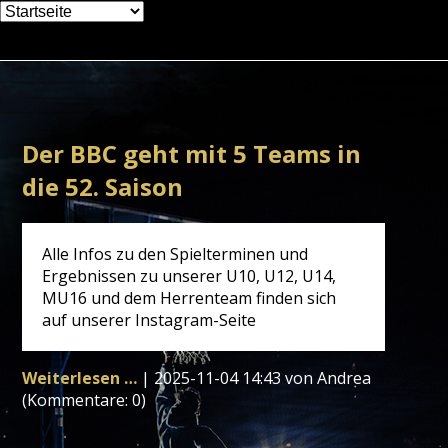
Zielseite
Der BBC geht mit 5 Teams in
die 52. Saison
Alle Infos zu den Spielterminen und
Ergebnissen zu unserer U10, U12, U14,
MU16 und dem Herrenteam finden sich
auf unserer Instagram-Seite
Der
Weiterlesen …
|
2025-11-04 14:43
von Andrea
BBC
(Kommentare: 0)
geht
mit