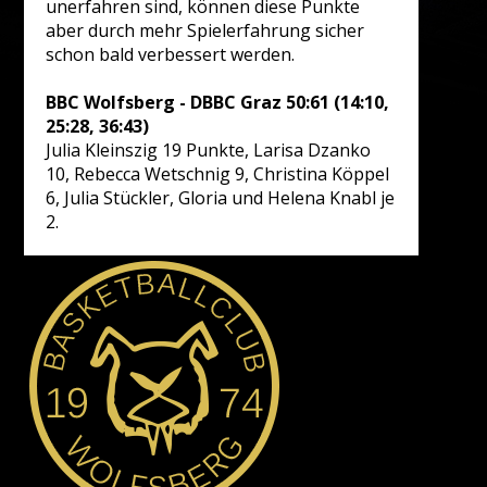
unerfahren sind, können diese Punkte
aber durch mehr Spielerfahrung sicher
schon bald verbessert werden.
BBC Wolfsberg - DBBC Graz 50:61 (14:10,
25:28, 36:43)
Julia Kleinszig 19 Punkte, Larisa Dzanko
10, Rebecca Wetschnig 9, Christina Köppel
6, Julia Stückler, Gloria und Helena Knabl je
2.