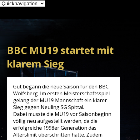
Zielseite
BBC MU19 startet mit
klarem Sieg
Gut begann die neue Saison für den BBC
Wolfsberg. Im ersten Meisterschaftsspiel
gelang der MU19 Mannschaft ein klarer
Sieg gegen Neuling SG Spittal.
Dabei musste die MU19 vor Saisonbeginn
völlig neu aufgestellt werden, da die
erfolgreiche 1998er Generation das
Alterslimit überschritten hatte. Zudem