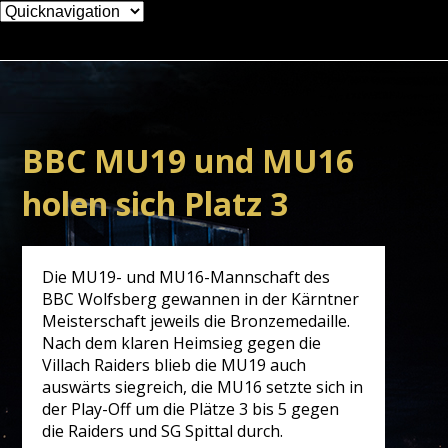
Zielseite
BBC MU19 und MU16
holen sich Platz 3
Die MU19- und MU16-Mannschaft des
BBC Wolfsberg gewannen in der Kärntner
Meisterschaft jeweils die Bronzemedaille.
Nach dem klaren Heimsieg gegen die
Villach Raiders blieb die MU19 auch
auswärts siegreich, die MU16 setzte sich in
der Play-Off um die Plätze 3 bis 5 gegen
die Raiders und SG Spittal durch.