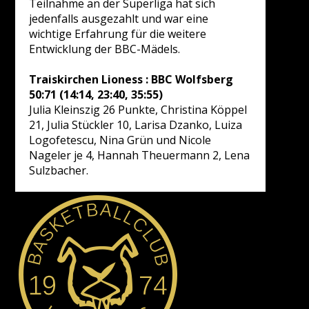
Teilnahme an der Superliga hat sich
jedenfalls ausgezahlt und war eine
wichtige Erfahrung für die weitere
Entwicklung der BBC-Mädels.
Traiskirchen Lioness : BBC Wolfsberg
50:71 (14:14, 23:40, 35:55)
Julia Kleinszig 26 Punkte, Christina Köppel
21, Julia Stückler 10, Larisa Dzanko, Luiza
Logofetescu, Nina Grün und Nicole
Nageler je 4, Hannah Theuermann 2, Lena
Sulzbacher.