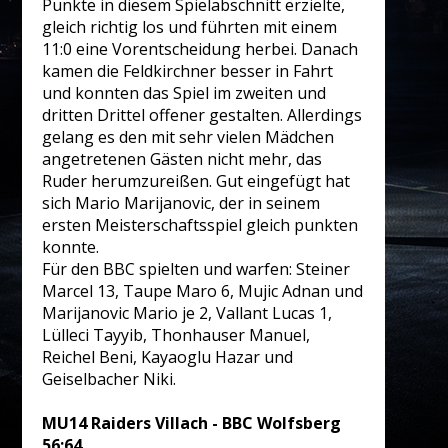
Punkte in diesem Spielabschnitt erzielte,
gleich richtig los und führten mit einem
11:0 eine Vorentscheidung herbei. Danach
kamen die Feldkirchner besser in Fahrt
und konnten das Spiel im zweiten und
dritten Drittel offener gestalten. Allerdings
gelang es den mit sehr vielen Mädchen
angetretenen Gästen nicht mehr, das
Ruder herumzureißen. Gut eingefügt hat
sich Mario Marijanovic, der in seinem
ersten Meisterschaftsspiel gleich punkten
konnte.
Für den BBC spielten und warfen: Steiner
Marcel 13, Taupe Maro 6, Mujic Adnan und
Marijanovic Mario je 2, Vallant Lucas 1,
Lülleci Tayyib, Thonhauser Manuel,
Reichel Beni, Kayaoglu Hazar und
Geiselbacher Niki.
MU14 Raiders Villach - BBC Wolfsberg
56:64