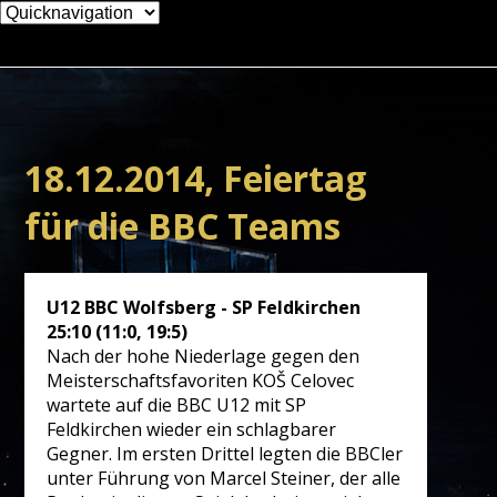
Zielseite
18.12.2014, Feiertag
für die BBC Teams
U12 BBC Wolfsberg - SP Feldkirchen
25:10 (11:0, 19:5)
Nach der hohe Niederlage gegen den
Meisterschaftsfavoriten KOŠ Celovec
wartete auf die BBC U12 mit SP
Feldkirchen wieder ein schlagbarer
Gegner. Im ersten Drittel legten die BBCler
unter Führung von Marcel Steiner, der alle