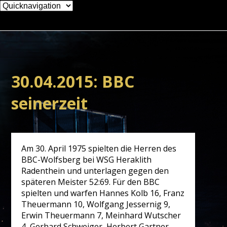
Zielseite
30.04.2015: BBC
seinerzeit
Am 30. April 1975 spielten die Herren des
BBC-Wolfsberg bei WSG Heraklith
Radenthein und unterlagen gegen den
späteren Meister 52:69. Für den BBC
spielten und warfen Hannes Kolb 16, Franz
Theuermann 10, Wolfgang Jessernig 9,
Erwin Theuermann 7, Meinhard Wutscher
4, Gerhard Schweiger, Herbert Gartner