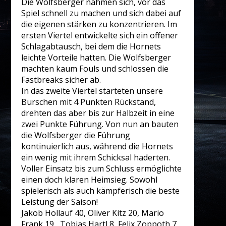
Die Wolfsberger nahmen sich, vor das
Spiel schnell zu machen und sich dabei auf
die eigenen stärken zu konzentrieren. Im
ersten Viertel entwickelte sich ein offener
Schlagabtausch, bei dem die Hornets
leichte Vorteile hatten. Die Wolfsberger
machten kaum Fouls und schlossen die
Fastbreaks sicher ab.
In das zweite Viertel starteten unsere
Burschen mit 4 Punkten Rückstand,
drehten das aber bis zur Halbzeit in eine
zwei Punkte Führung. Von nun an bauten
die Wolfsberger die Führung
kontinuierlich aus, während die Hornets
ein wenig mit ihrem Schicksal haderten.
Voller Einsatz bis zum Schluss ermöglichte
einen doch klaren Heimsieg. Sowohl
spielerisch als auch kämpferisch die beste
Leistung der Saison!
Jakob Hollauf 40, Oliver Kitz 20, Mario
Frank 19, Tobias Hartl 8, Felix Zoppoth 7