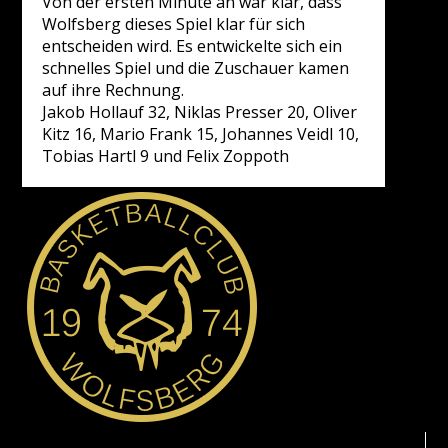
Von der ersten Minute an war klar, dass
Wolfsberg dieses Spiel klar für sich
entscheiden wird. Es entwickelte sich ein
schnelles Spiel und die Zuschauer kamen
auf ihre Rechnung.
Jakob Hollauf 32, Niklas Presser 20, Oliver
Kitz 16, Mario Frank 15, Johannes Veidl 10,
Tobias Hartl 9 und Felix Zoppoth