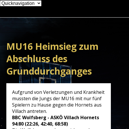
Zielseite
MU16 Heimsieg zum
Abschluss des
Grunddurchganges
Aufgrund von Verletzungen und Krankheit
mussten die Jungs der MU16 mit nur fünf
Spielern zu Hause gegen die Hornets aus
Villach antreten.
BBC Wolfsberg - ASKÖ Villach Hornets
94:80 (22:26, 42:40, 68:58)