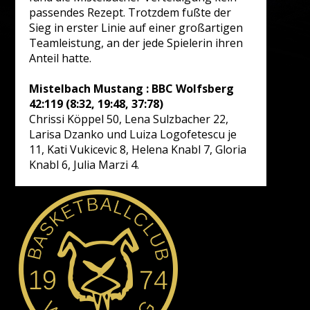
passendes Rezept. Trotzdem fußte der
Sieg in erster Linie auf einer großartigen
Teamleistung, an der jede Spielerin ihren
Anteil hatte.
Mistelbach Mustang : BBC Wolfsberg
42:119 (8:32, 19:48, 37:78)
Chrissi Köppel 50, Lena Sulzbacher 22,
Larisa Dzanko und Luiza Logofetescu je
11, Kati Vukicevic 8, Helena Knabl 7, Gloria
Knabl 6, Julia Marzi 4.