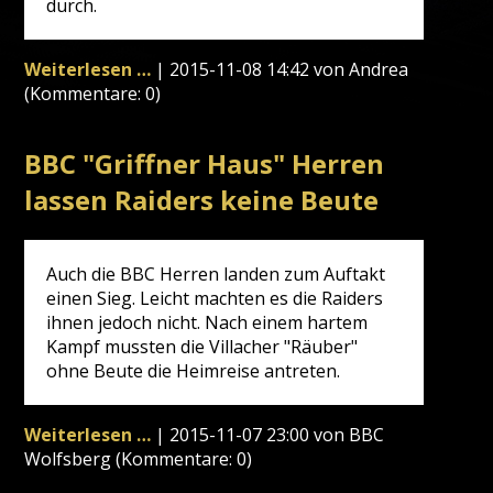
durch.
Auch
Weiterlesen …
|
2015-11-08 14:42
von Andrea
den
(Kommentare: 0)
Damen
gelingt
BBC "Griffner Haus" Herren
ein
erfolgreicher
lassen Raiders keine Beute
Saisonstart
Auch die BBC Herren landen zum Auftakt
einen Sieg. Leicht machten es die Raiders
ihnen jedoch nicht. Nach einem hartem
Kampf mussten die Villacher "Räuber"
ohne Beute die Heimreise antreten.
BBC
Weiterlesen …
|
2015-11-07 23:00
von BBC
"Griffner
Wolfsberg (Kommentare: 0)
Haus"