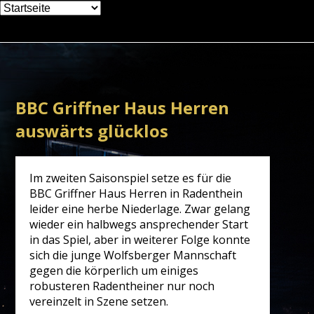
Zielseite
BBC Griffner Haus Herren
auswärts glücklos
Im zweiten Saisonspiel setze es für die
BBC Griffner Haus Herren in Radenthein
leider eine herbe Niederlage. Zwar gelang
wieder ein halbwegs ansprechender Start
in das Spiel, aber in weiterer Folge konnte
sich die junge Wolfsberger Mannschaft
gegen die körperlich um einiges
robusteren Radentheiner nur noch
vereinzelt in Szene setzen.