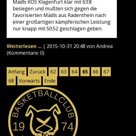
Mädls KOS Klagenfurt klar mit 63:8
besiegen und mußten sich gegen die
favorisierten Mädls aus Radenthein nach
einer großartigen kämpferischen Leistung
nur knapp mit 50:52 geschlagen geben.
Guter
Weiterlesen …
|
2015-10-31 20:48
von Andrea
Saisonstart
(Kommentare: 0)
für
die
Anfang
Zurück
62
63
64
65
66
67
WU16
68
Vorwärts
Ende