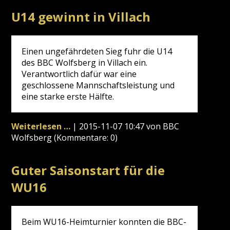
Herren
U14 gewinnt in Villach
lassen
Raiders
keine
Einen ungefährdeten Sieg fuhr die U14
Beute
des BBC Wolfsberg in Villach ein.
Verantwortlich dafür war eine
geschlossene Mannschaftsleistung und
eine starke erste Hälfte.
U14
Weiterlesen …
|
2015-11-07 10:47
von BBC
gewinnt
Wolfsberg (Kommentare: 0)
in
Villach
Guter Saisonstart für die
WU16
Beim WU16-Heimturnier konnten die BBC-